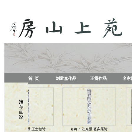
首 页
刘孟嘉作品
王雷作品
名家
名称：
崔东湑 王士祯诗
名称：
崔东湑 张实居诗
名